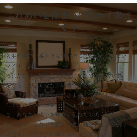
ふれあいを住まいに活かす家づ
くり
人生の中で一番大きな買い物になるかもしれない
マイホーム。
それだけに、悩んだり慎重になるのは当然です。
だからこそ、あなたが納得できるまで、じっくり
お付き合いさせていただきます。何度でもお会い
して、たくさんお話しましょう。そうすること
で、あなたの想いを知り、私たちの想いを知って
いただく。これが先代から受け継ぐ「こころ伝わ
る住まいづくり」に繋がると信じています。