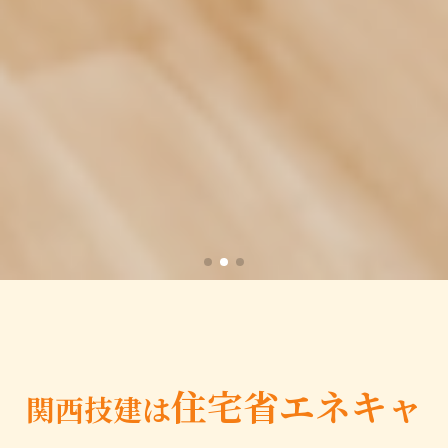
住宅省エネキャ
関西技建は